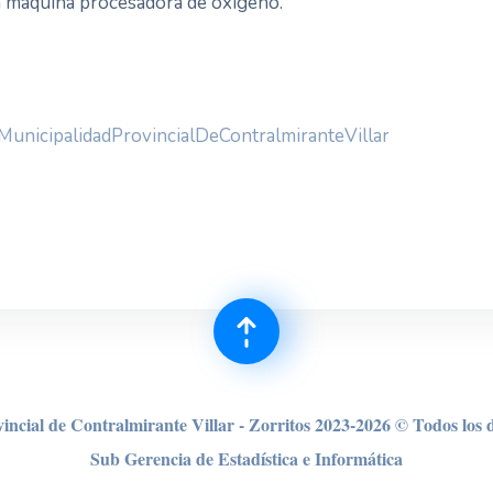
 la máquina procesadora de oxígeno.
MunicipalidadProvincialDeContralmiranteVillar
incial de Contralmirante Villar - Zorritos 2023-2026 © Todos los 
Sub Gerencia de Estadística e Informática