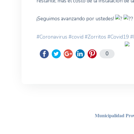
restante, más el costo de la instalación de
¡Seguimos avanzando por ustedes!
#Coronavirus
#covid
#Zorritos
#Covid19
#
0
Municipalidad Prov