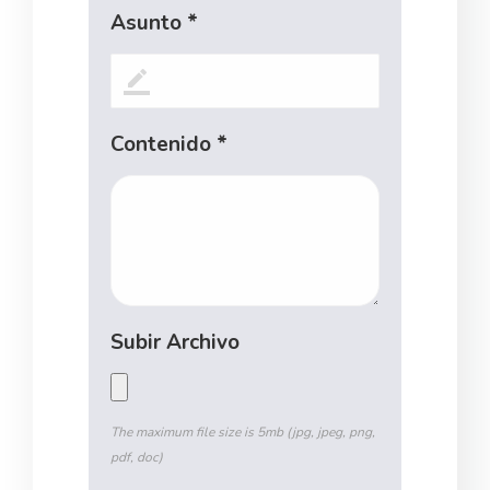
Asunto *
Contenido *
Subir Archivo
The maximum file size is 5mb (jpg, jpeg, png,
pdf, doc)