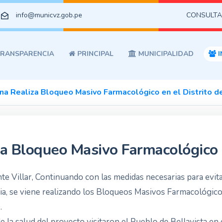
info@municvz.gob.pe
CONSULTA
RANSPARENCIA
PRINCIPAL
MUNICIPALIDAD
I
na Realiza Bloqueo Masivo Farmacológico en el Distrito d
a Bloqueo Masivo Farmacológico e
nte Villar, Continuando con las medidas necesarias para evi
a, se viene realizando los Bloqueos Masivos Farmacológico
.
la salud del proyecto visitaron el Pueblo de Bellavista en 