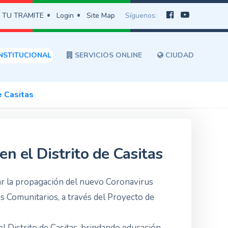
 TU TRAMITE
Login
Site Map
Síguenos:
NSTITUCIONAL
SERVICIOS ONLINE
CIUDAD
e Casitas
n el Distrito de Casitas
tar la propagación del nuevo Coronavirus
s Comunitarios, a través del Proyecto de
el Distrito de Casitas, brindando educación